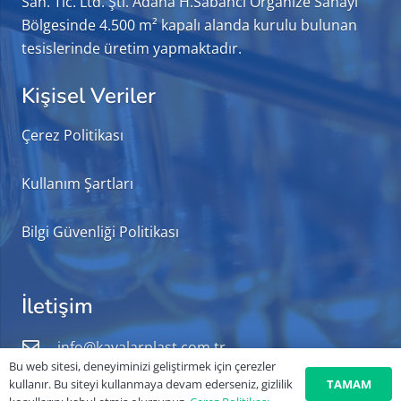
San. Tic. Ltd. Şti. Adana H.Sabancı Organize Sanayi
Bölgesinde 4.500 m² kapalı alanda kurulu bulunan
tesislerinde üretim yapmaktadır.
Kişisel Veriler
Çerez Politikası
Kullanım Şartları
Bilgi Güvenliği Politikası
İletişim
info@kayalarplast.com.tr
Bu web sitesi, deneyiminizi geliştirmek için çerezler
+90 322 503 60 87
TAMAM
kullanır. Bu siteyi kullanmaya devam ederseniz, gizlilik