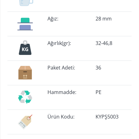
Ağız:
28 mm
Ağırlık(gr):
32-46,8
Paket Adeti:
36
Hammadde:
PE
Ürün Kodu:
KYPŞ5003