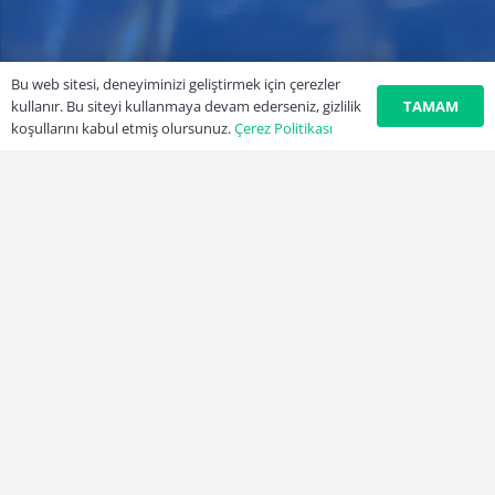
Bu web sitesi, deneyiminizi geliştirmek için çerezler
TAMAM
kullanır. Bu siteyi kullanmaya devam ederseniz, gizlilik
koşullarını kabul etmiş olursunuz.
Çerez Politikası
Kayalar Plast
Plastik ambalaj ve ekipmanlarının üretimi konusunda
faaliyet gösteren Kayalar Tekstil Konf. Plastik Ambalaj
San. Tic. Ltd. Şti. Adana H.Sabancı Organize Sanayi
Bölgesinde 4.500 m² kapalı alanda kurulu bulunan
tesislerinde üretim yapmaktadır.
Kişisel Veriler
Çerez Politikası