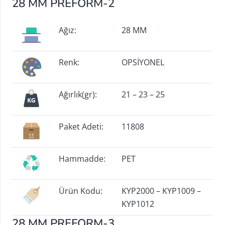
28 MM PREFORM-2
Ağız:
28 MM
Renk:
OPSİYONEL
Ağırlık(gr):
21 – 23 – 25
Paket Adeti:
11808
Hammadde:
PET
Ürün Kodu:
KYP2000 – KYP1009 –
KYP1012
28 MM PREFORM-3