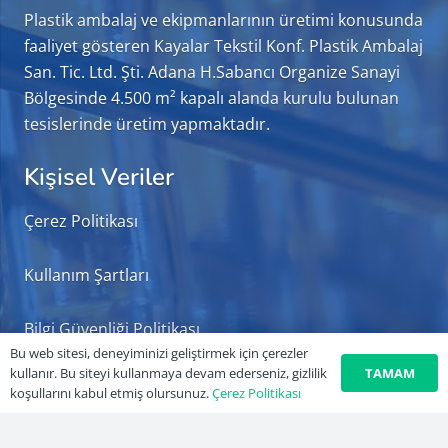
Plastik ambalaj ve ekipmanlarının üretimi konusunda
faaliyet gösteren Kayalar Tekstil Konf. Plastik Ambalaj
San. Tic. Ltd. Şti. Adana H.Sabancı Organize Sanayi
Bölgesinde 4.500 m² kapalı alanda kurulu bulunan
tesislerinde üretim yapmaktadır.
Kişisel Veriler
Çerez Politikası
Kullanım Şartları
Bilgi Güvenliği Politikası
Bu web sitesi, deneyiminizi geliştirmek için çerezler
TAMAM
kullanır. Bu siteyi kullanmaya devam ederseniz, gizlilik
koşullarını kabul etmiş olursunuz.
Çerez Politikası
İletişim