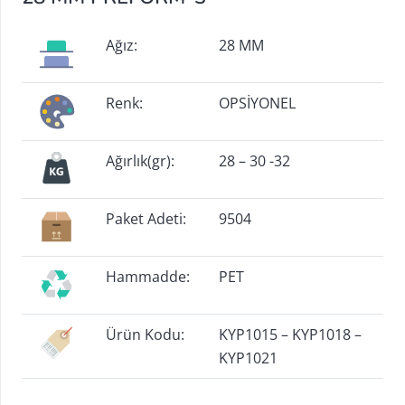
Ağız:
28 MM
Renk:
OPSİYONEL
Ağırlık(gr):
28 – 30 -32
Paket Adeti:
9504
Hammadde:
PET
Ürün Kodu:
KYP1015 – KYP1018 –
KYP1021