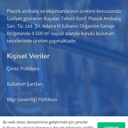
Plastik ambalaj ve ekipmanlarının üretimi konusunda
faaliyet gösteren Kayalar Tekstil Konf. Plastik Ambalaj
San. Tic. Ltd. Şti. Adana H.Sabancı Organize Sanayi
Bölgesinde 4.500 m² kapalı alanda kurulu bulunan
tesislerinde üretim yapmaktadır.
Kişisel Veriler
Çerez Politikası
Kullanım Şartları
Bilgi Güvenliği Politikası
İletişim
Bu web sitesi, deneyiminizi geliştirmek için çerezler
TAMAM
kullanır. Bu siteyi kullanmaya devam ederseniz, gizlilik